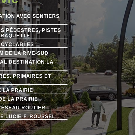
TION AVEC SENTIERS
RS PÉDESTRES, PISTES
T RAQUETTE
S CYCLABLES
M DE LA RIVE-SUD
AL DESTINATION LA
ES, PRIMAIRES ET
 LA PRAIRIE
DE LA PRAIRIE
RÉSEAU ROUTIER
E LUCIE-F.-ROUSSEL