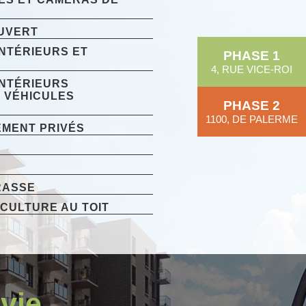
UVERT
NTÉRIEURS ET
PHASE 1
4, RUE VICE-ROI
INTÉRIEURS
 VÉHICULES
PHASE 2
1100, DE PALERME
EMENT PRIVÉS
RASSE
CULTURE AU TOIT
 vie