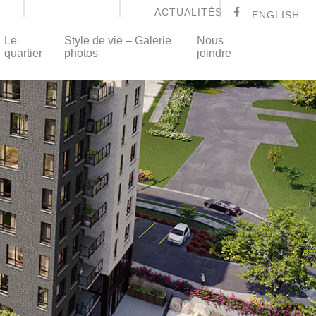
ACTUALITÉS
ENGLISH
Le
Style de vie – Galerie
Nous
quartier
photos
joindre