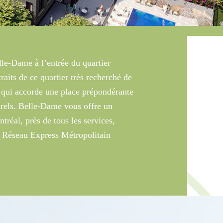
le-Dame à l’entrée du quartier
aits de ce quartier très recherché de
e qui accorde une place prépondérante
urels. Belle-Dame vous offre un
réal, près de tous les services,
u Réseau Express Métropolitain